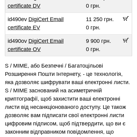
certificate DV
0 грн.
id490ev
DigiCert Email
11 250 грн.
certificate EV
0 грн.
id490ov
DigiCert Email
9 900 грн.
certificate OV
0 грн.
S / MIME, або Безпечні / Багатоцільові
Розширення Пошти Інтернету, - це технологія,
яка дозволяє шифрувати ваші електронні листи.
S / MIME заснований на асиметричній
криптографії, щоб захистити ваші електронні
листи від несанкціонованого доступу. Це також
дозволяє вам підписати свої електронні листи
цифровим підписом, щоб підтвердити, що ви є
законним відправником повідомлення, що