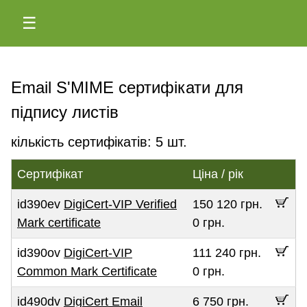
☰
Email S'MIME сертифікати для
підпису листів
кількість сертифікатів: 5 шт.
Сертифікат
Ціна / рік
id390ev
DigiCert-VIP Verified
150 120 грн.
Mark certificate
0 грн.
id390ov
DigiCert-VIP
111 240 грн.
Common Mark Certificate
0 грн.
id490dv
DigiCert Email
6 750 грн.