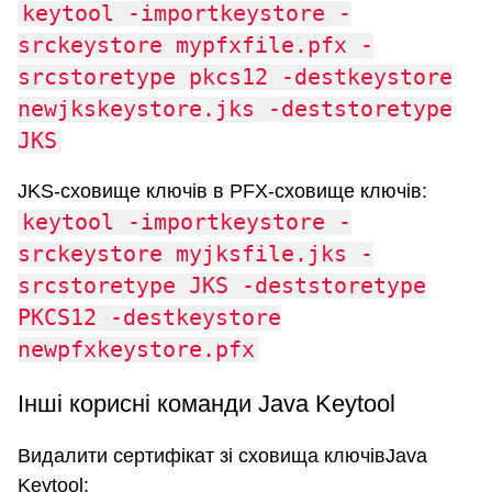
keytool -importkeystore -
srckeystore mypfxfile.pfx -
srcstoretype pkcs12 -destkeystore
newjkskeystore.jks -deststoretype
JKS
JKS-сховище ключів в PFX-сховище ключів:
keytool -importkeystore -
srckeystore myjksfile.jks -
srcstoretype JKS -deststoretype
PKCS12 -destkeystore
newpfxkeystore.pfx
Інші корисні команди Java Keytool
Видалити сертифікат зі сховища ключівJava
Keytool: