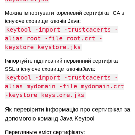
Можна імпортувати кореневий сертифікат CA в
існуюче сховище ключів Java:
keytool -import -trustcacerts -
alias root -file root.crt -
keystore keystore.jks
Імпортуйте підписаний первинний сертифікат
SSL в існуюче сховище ключівJava:
keytool -import -trustcacerts -
alias mydomain -file mydomain.crt
-keystore keystore.jks
Як перевірити інформацію про сертифікат за
допомогою команд Java Keytool
Перегляньте вміст сертифікату: