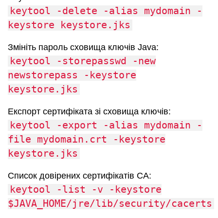
keytool -delete -alias mydomain -
keystore keystore.jks
Змініть пароль сховища ключів Java:
keytool -storepasswd -new
newstorepass -keystore
keystore.jks
Експорт сертифіката зі сховища ключів:
keytool -export -alias mydomain -
file mydomain.crt -keystore
keystore.jks
Список довірених сертифікатів CA:
keytool -list -v -keystore
$JAVA_HOME/jre/lib/security/cacerts