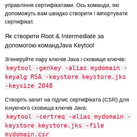
управління сертифікатами. Ось команди, які
допоможуть вам швидко створити і імпортувати
сертифікат.
Як створити Root & Intermediate за
допомогою командJava Keytool
Згенеруйте пару ключів Java і сховище ключів:
keytool -genkey -alias mydomain -
keyalg RSA -keystore keystore.jks
-keysize 2048
Створіть запит на підпис сертифіката (CSR) для
існуючого сховища ключів Java:
keytool -certreq -alias mydomain -
keystore keystore.jks -file
mydomain.csr