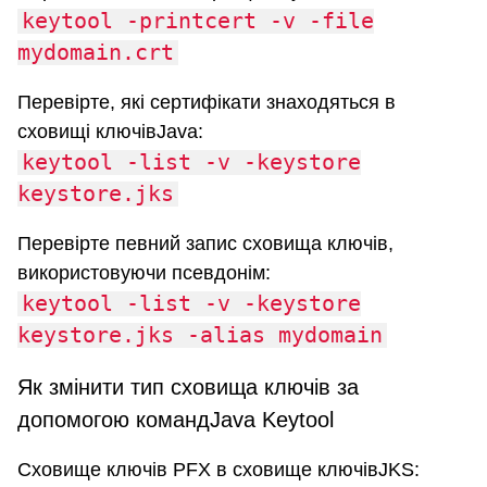
keytool -printcert -v -file
mydomain.crt
Перевірте, які сертифікати знаходяться в
сховищі ключівJava:
keytool -list -v -keystore
keystore.jks
Перевірте певний запис сховища ключів,
використовуючи псевдонім:
keytool -list -v -keystore
keystore.jks -alias mydomain
Як змінити тип сховища ключів за
допомогою командJava Keytool
Сховище ключів PFX в сховище ключівJKS: