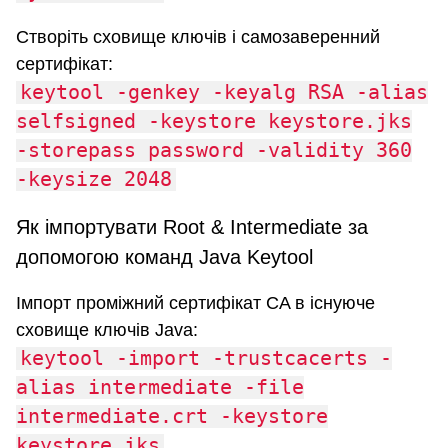
Створіть сховище ключів і самозаверенний
сертифікат:
keytool -genkey -keyalg RSA -alias
selfsigned -keystore keystore.jks
-storepass password -validity 360
-keysize 2048
Як імпортувати Root & Intermediate за
допомогою команд Java Keytool
Імпорт проміжний сертифікат CA в існуюче
сховище ключів Java:
keytool -import -trustcacerts -
alias intermediate -file
intermediate.crt -keystore
keystore.jks